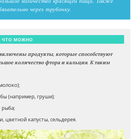
большое количество красящей пищи. Также
бязательно через трубочку.
ЧТО МОЖНО
включены продукты, которые способствуют
ьшое количество фтора и кальция. К таким
молоко);
бы (например, груши);
 рыба;
, цветной капусты, сельдерея.