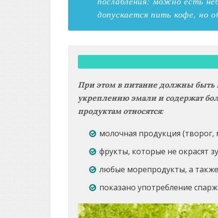
послабления: можно есть не
допускается пить кофе, но о
При этом в питание должны быть 
укреплению эмали и содержат бол
продуктам относятся:
молочная продукция (творог, 
фрукты, которые не окрасят зу
любые морепродукты, а также
показано употребление спаржи