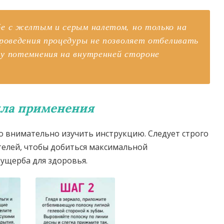
е с желтым и серым налетом, но только на
проведения процедуры не позволяет отбеливать
у потемнения на внутренней стороне
ла применения
 внимательно изучить инструкцию. Следует строго
елей, чтобы добиться максимальной
 ущерба для здоровья.