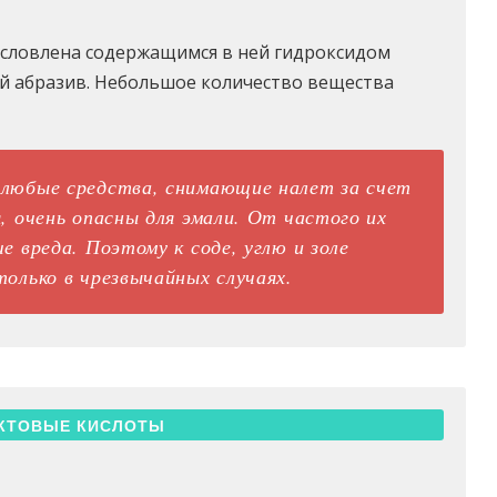
условлена содержащимся в ней гидроксидом
ий абразив. Небольшое количество вещества
 любые средства, снимающие налет за счет
, очень опасны для эмали. От частого их
е вреда. Поэтому к соде, углю и золе
олько в чрезвычайных случаях.
КТОВЫЕ КИСЛОТЫ