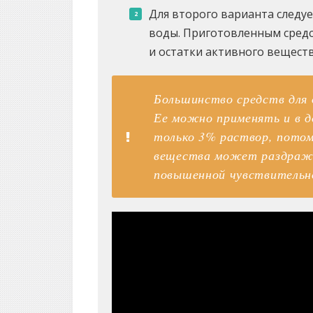
Для второго варианта следуе
воды. Приготовленным сред
и остатки активного веществ
Большинство средств для 
Ее можно применять и в д
только 3% раствор, потом
вещества может раздража
повышенной чувствительн