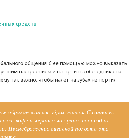
ечных средств
рбального общения. С ее помощью можно выказать
орошим настроением и настроить собеседника на
ему так важно, чтобы налет на зубах не портил
ным образом влияет образ жизни. Сигареты,
ков, кофе и черного чая рано или поздно
ли. Пренебрежение гигиеной полости рта
налета.