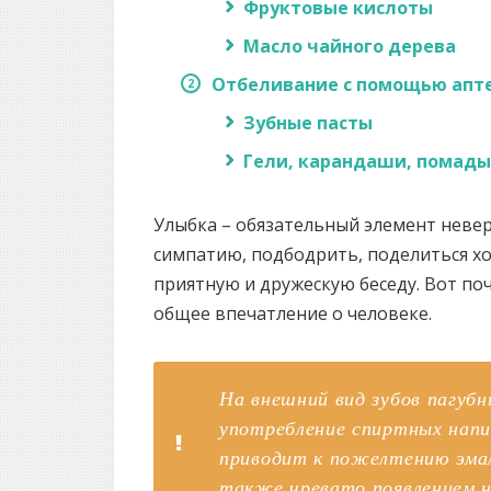
Фруктовые кислоты
Масло чайного дерева
Отбеливание с помощью апт
Зубные пасты
Гели, карандаши, помады
Улыбка – обязательный элемент неве
симпатию, подбодрить, поделиться х
приятную и дружескую беседу. Вот поч
общее впечатление о человеке.
На внешний вид зубов пагуб
употребление спиртных напит
приводит к пожелтению эма
также чревато появлением 