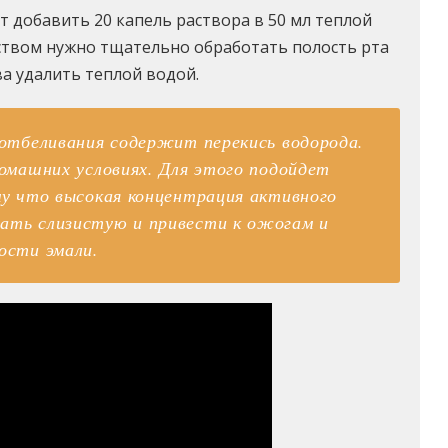
т добавить 20 капель раствора в 50 мл теплой
ством нужно тщательно обработать полость рта
а удалить теплой водой.
отбеливания содержит перекись водорода.
омашних условиях. Для этого подойдет
у что высокая концентрация активного
ть слизистую и привести к ожогам и
ости эмали.