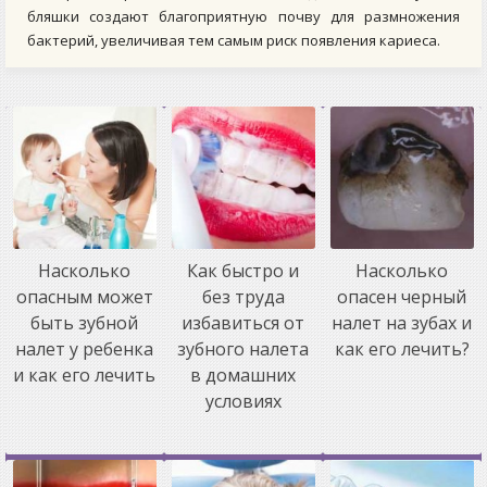
бляшки создают благоприятную почву для размножения
бактерий, увеличивая тем самым риск появления кариеса.
Насколько
Как быстро и
Насколько
опасным может
без труда
опасен черный
быть зубной
избавиться от
налет на зубах и
налет у ребенка
зубного налета
как его лечить?
и как его лечить
в домашних
условиях